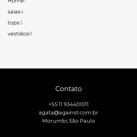
Home
1
saias
4
tops
3
vestidos
8
Contato
+55 11 934401011
agata@against.com.br
Morumbi, São Paulo