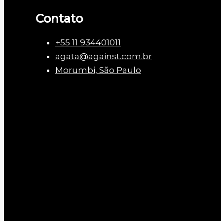
Contato
+55 11 934401011
agata@against.com.br
Morumbi, São Paulo