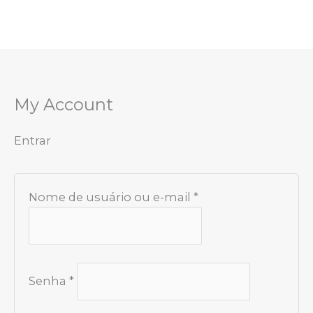
Ir
Obrigatório
Obrigatório
para
o
conteúdo
My Account
Entrar
Nome de usuário ou e-mail
*
Senha
*