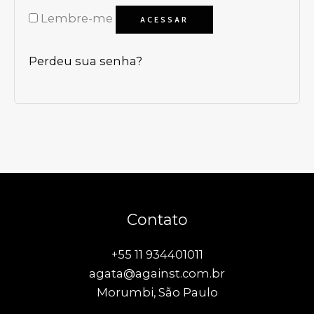
Lembre-me
ACESSAR
Perdeu sua senha?
Contato
+55 11 934401011
agata@against.com.br
Morumbi, São Paulo