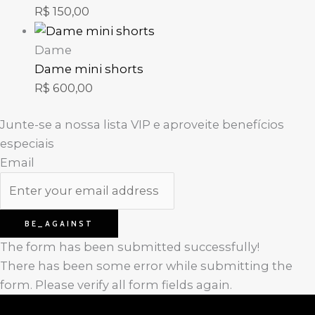
R$
150,00
Dame
Dame mini shorts
R$
600,00
Junte-se a nossa lista VIP e aproveite benefícios
especiais
Email
BE_AGAINST
The form has been submitted successfully!
There has been some error while submitting the
form. Please verify all form fields again.