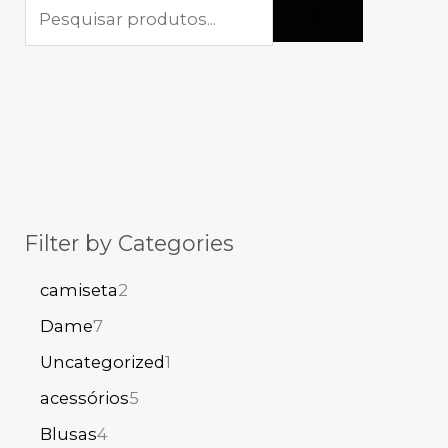
Filter by Categories
camiseta
2
Dame
7
Uncategorized
1
acessórios
5
Blusas
4