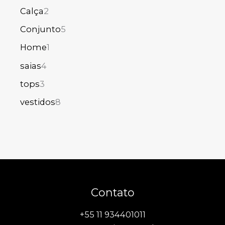
Calça
2
Conjunto
5
Home
1
saias
4
tops
3
vestidos
8
Contato
+55 11 934401011