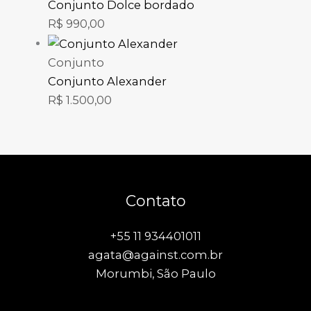
Conjunto Dolce bordado
R$
990,00
Conjunto
Conjunto Alexander
R$
1.500,00
Contato
+55 11 934401011
agata@against.com.br
Morumbi, São Paulo