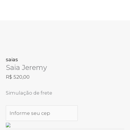
Ir
Saia
para
Jeremy
o
quantidade
conteúdo
saias
Saia Jeremy
R$
520,00
Simulação de frete