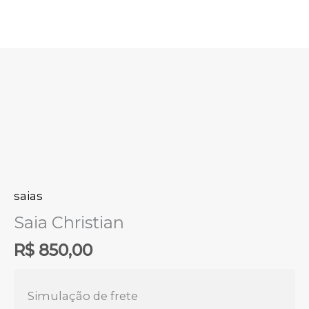
Ir
para
o
conteúdo
Saia
Christian
quantidade
saias
Saia Christian
R$
850,00
Simulação de frete