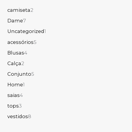
camiseta
2
Dame
7
Uncategorized
1
acessórios
5
Blusas
4
Calça
2
Conjunto
5
Home
1
saias
4
tops
3
vestidos
8