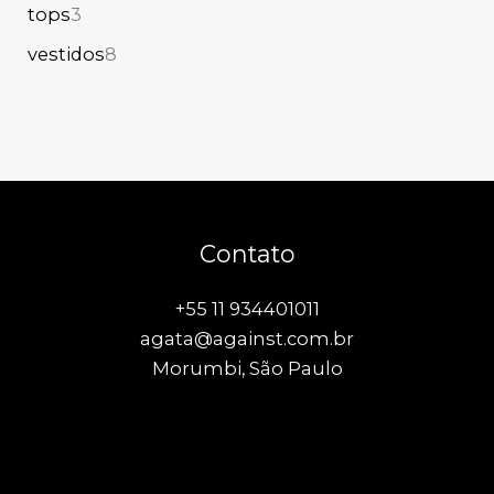
tops
3
vestidos
8
Contato
+55 11 934401011
agata@against.com.br
Morumbi, São Paulo