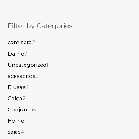
Filter by Categories
camiseta
2
Dame
7
Uncategorized
1
acessórios
5
Blusas
4
Calça
2
Conjunto
5
Home
1
saias
4