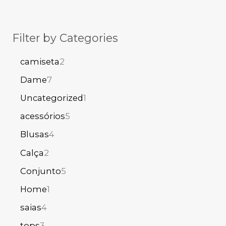
Filter by Categories
camiseta
2
Dame
7
Uncategorized
1
acessórios
5
Blusas
4
Calça
2
Conjunto
5
Home
1
saias
4
tops
3