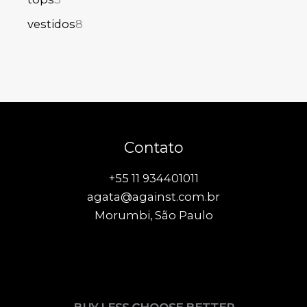
vestidos
8
Contato
+55 11 934401011
agata@against.com.br
Morumbi, São Paulo